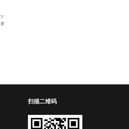
下
术要
扫描二维码