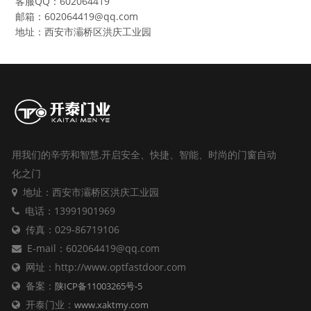
客服QQ：602064419
邮箱：602064419@qq.com
地址：西安市灞桥区洪庆工业园
用我们的辛劳和智慧,开启安全、快捷、智能、时尚的门窗自动
化之门
地址：西安市灞桥区洪庆工业园
电话：13991901969
传真：029-86719106
E-mail：602064419@qq.com
网址：http://www.optfastdoor.com
备案：
陕ICP备11003265号-5
开泰门业：
www.xaktmy.com