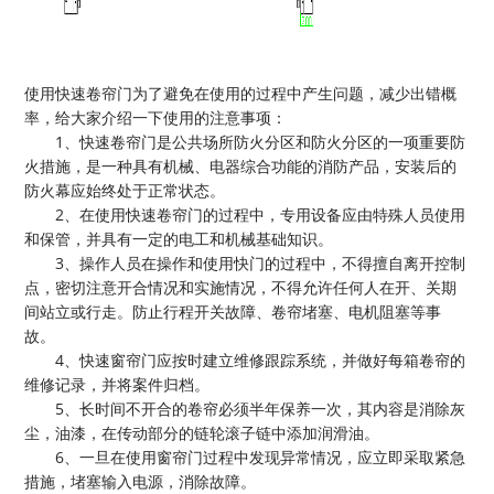
使用快速卷帘门为了避免在使用的过程中产生问题，减少出错概
率，给大家介绍一下使用的注意事项：
1
、
快速卷帘门是公共场所防火分区和防火分区的一项重要防
火措施，是一种具有机械、电器综合功能的消防产品，安装后的
防火幕应始终处于正常状态。
2
、
在使用快速卷帘门的过程中，专用设备应由特殊人员使用
和保管，并具有一定的电工和机械基础知识。
3
、
操作人员在操作和使用快门的过程中，不得擅自离开控制
点，密切注意开合情况和实施情况，不得允许任何人在开、关期
间站立或行走。防止行程开关故障、卷帘堵塞、电机阻塞等事
故。
4
、
快速窗帘门应按时建立维修跟踪系统，并做好每箱卷帘的
维修记录，并将案件归档。
5
、
长时间不开合的卷帘必须半年保养一次，其内容是消除灰
尘，油漆，在传动部分的链轮滚子链中添加润滑油。
6
、一旦在使用窗帘门过程中发现异常情况，应立即采取紧急
措施，堵塞输入电源，消除故障。