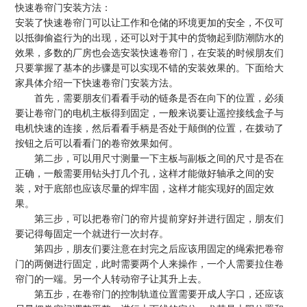
快速卷帘门安装方法：
安装了快速卷帘门可以让工作和仓储的环境更加的安全，不仅可
以抵御偷盗行为的出现，还可以对于其中的货物起到防潮防水的
效果，多数的厂房也会选安装快速卷帘门，在安装的时候朋友们
只要掌握了基本的步骤是可以实现不错的安装效果的。下面给大
家具体介绍一下快速卷帘门安装方法。
首先，需要朋友们看看手动的链条是否在向下的位置，必须
要让卷帘门的电机主板得到固定，一般来说要让遥控接线盒子与
电机快速的连接，然后看看手柄是否处于颠倒的位置，在拨动了
按钮之后可以看看门的卷帘效果如何。
第二步，可以用尺寸测量一下主板与副板之间的尺寸是否在
正确，一般需要用钻头打几个孔，这样才能做好轴承之间的安
装，对于底部也应该尽量的焊牢固，这样才能实现好的固定效
果。
第三步，可以把卷帘门的帘片提前穿好并进行固定，朋友们
要记得每固定一个就进行一次封存。
第四步，朋友们要注意在封完之后应该用固定的绳索把卷帘
门的两侧进行固定，此时需要两个人来操作，一个人需要拉住卷
帘门的一端。另一个人转动帘子让其升上去。
第五步，在卷帘门的控制轨道位置需要开成人字口，还应该