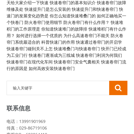
天给大家介绍一下快速
快速卷帘门的基本知识介
快速卷帘门故障
维修及处
快速提升门是怎么安装的
快速提升门和快速卷帘门
快
速门的发展变化趋势是
你怎么知道快速堆叠门的
如何正确地买一
个快卷门
防火卷帘门使用细节
防火卷帘门有什么作用？
快速堆
积门的工作原理是
你知道快速堆门的故障排
快速堆积门有什么作
用？
如何进行选择一个优质的
为什么高速卷帘门不能关
防火卷
帘门系统最适合的
科普快速门的作用
快速通过卷帘门的开启学
快速卷帘门碰到关不上怎
快速堆叠门与快速卷帘门
快开门已经成
为工业门行
快速卷门逐渐成为三线城
快速卷帘门利润为何我们
快速卷帘门在现代化车间
快速卷帘门安全气囊相关
快速卷帘门流
行的原因是
如何高效安装快速卷帘门
联系信息
电话：13991901969
传真：029-86719106