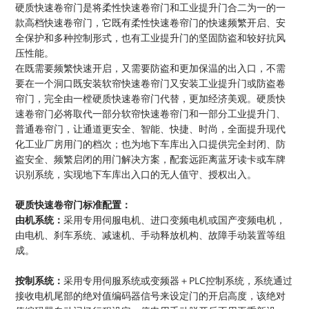
硬质快速卷帘门是将柔性快速卷帘门和工业提升门合二为一的一
款高档快速卷帘门，它既有柔性快速卷帘门的快速频繁开启、安
全保护和多种控制形式，也有工业提升门的坚固防盗和较好抗风
压性能。
在既需要频繁快速开启，又需要防盗和更加保温的出入口，不需
要在一个洞口既安装软帘快速卷帘门又安装工业提升门或防盗卷
帘门，完全由一樘硬质快速卷帘门代替，更加经济美观。硬质快
速卷帘门必将取代一部分软帘快速卷帘门和一部分工业提升门、
普通卷帘门，让通道更安全、智能、快捷、时尚，全面提升现代
化工业厂房用门的档次；也为地下车库出入口提供完全封闭、防
盗安全、频繁启闭的用门解决方案，配套远距离蓝牙读卡或车牌
识别系统，实现地下车库出入口的无人值守、授权出入。
硬质快速卷帘门标准配置：
由机系统：
采用专用伺服电机、进口变频电机或国产变频电机，
由电机、刹车系统、减速机、手动释放机构、故障手动装置等组
成。
按制系统：
采用专用伺服系统或变频器＋PLC控制系统，系统通过
接收电机尾部的绝对值编码器信号来设定门的开启高度，该绝对