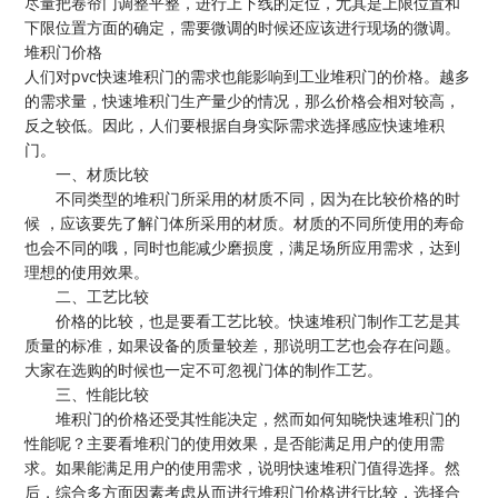
尽量把卷帘门调整平整，进行上下线的定位，尤其是上限位置和
下限位置方面的确定，需要微调的时候还应该进行现场的微调。
堆积门价格
人们对
pvc快速堆积门的需求也能影响到工业堆积门的价格。越多
的需求量，快速堆积门生产量少的情况，那么价格会相对较高，
反之较低。因此，人们要根据自身实际需求选择感应快速堆积
门。
一、材质比较
不同类型的堆积门所采用的材质不同，因为在比较价格的时
候
，应该要先了解门体所采用的材质。材质的不同所使用的寿命
也会不同的哦，同时也能减少磨损度，满足场所应用需求，达到
理想的使用效果。
二、工艺比较
价格的比较，也是要看工艺比较。快速堆积门制作工艺是其
质量的标准，如果设备的质量较差，那说明工艺也会存在问题。
大家在选购的时候也一定不可忽视门体的制作工艺。
三、性能比较
堆积门的价格还受其性能决定，然而如何知晓快速堆积门的
性能呢？主要看堆积门的使用效果，是否能满足用户的使用需
求。如果能满足用户的使用需求，说明快速堆积门值得选择。然
后，综合多方面因素考虑从而进行堆积门价格进行比较，选择合