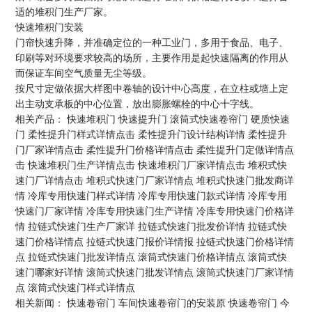
适的堆积门生产厂家。
快速堆积门安装
门帘快速升降，并准确定位的一种工业门，多用于食品、电子、
印刷等对环境要求较高的场所，主要作用是起快速隔离的作用从
而保证车间空气质量无尘等级。
按尺寸定做依据大样图中卷轴的设计中心高度，在立柱或墙上定
出主动支承板的中心位置，放出膨胀螺栓的中心十字线。
相关产品：
快速堆积门
快速提升门
滚筒式快速卷帘门
硬质快速
门
柔性提升门样式详情点击
柔性提升门设计结构详情
柔性提升
门厂家详情点击
柔性提升门价格详情点击
柔性提升门定做详情点
击
快速堆积门生产详情点击
快速堆积门厂家详情点击
堆积式快
速门厂详情点击
堆积式快速门厂家详情点
堆积式快速门批发商详
情
冷库专用快速门样式详情
冷库专用快速门款式详情
冷库专用
快速门厂家详情
冷库专用快速门生产详情
冷库专用快速门价格详
情
拉链式快速门生产厂家详
拉链式快速门批发价详情
拉链式快
速门价格详情点
拉链式快速门报价详情报
拉链式快速门价格详情
点
拉链式快速门批发详情点
滚筒式快速门价格详情点
滚筒式快
速门哪家好详情
滚筒式快速门批发详情点
滚筒式快速门厂家详情
点
滚筒式快速门样式详情点
相关新闻：
快速卷帘门‌
车间快速卷帘门的安装原
快速卷帘门‌
今