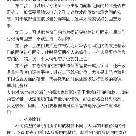
第二步，可以用尺寸测量一下主板与副板之间的尺寸是否在
正确，一般需要用钻头打几个孔，这样才能做好轴承之间的安
装，对于底部也应该尽量的焊牢固，这样才能实现好的固定效
果。
第三步，可以把卷帘门的帘片提前穿好并进行固定，朋友们
要记得每固定一个就进行一次封存。
第四步，朋友们要注意在封完之后应该用固定的绳索把卷帘
门的两侧进行固定，此时需要两个人来操作，一个人需要拉住卷
帘门的一端。另一个人转动帘子让其升上去。
第五步，在卷帘门的控制轨道位置需要开成人字口，还应该
尽量把卷帘门调整平整，进行上下线的定位，尤其是上限位置和
下限位置方面的确定，需要微调的时候还应该进行现场的微调。
堆积门价格
人们对
pvc快速堆积门的需求也能影响到工业堆积门的价格。越多
的需求量，快速堆积门生产量少的情况，那么价格会相对较高，
反之较低。因此，人们要根据自身实际需求选择感应快速堆积
门。
一、材质比较
不同类型的堆积门所采用的材质不同，因为在比较价格的时
候
，应该要先了解门体所采用的材质。材质的不同所使用的寿命