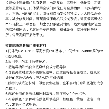
拉链式快速卷帘门具有防撞、自动复位、高密封、低噪音、高速
度等显著特点，门体采用全软门体无任何金属物件，有效确保行
人、车辆、物品的安全。防撞和自动复位的特点，大大降低返修
率，减少修复时间。可配套伺服电机和控制系统，速度最高可达2
m/S,轻快上下噪音低，加之良好的密封性能，最大限度地保证室
内洁净和恒温，尤其适合室内隔断、机械设备、洁净车间等场
所，每天高频开启数千次。
拉链式快速卷帘门主要材料
：
1,门体为0.8-1.2mm厚高密度PVC基布，中间带有1.50mm厚的PV
C透明视窗。
2,采用专用的工业拉链技术。
3.塑钢导槽和铝合金底座组合成专用导轨。
4.导轨外罩材质为不锈钢板结构、优质镀锌板表面喷塑、抗氧化
处理的优质铝合金，三种材料可供选择。
5,独特的软底边材料，即使发生碰撞，也不会对门帘和底边造成永
久损坏。
6.配置专用伺服电机和控制系统，速度可达2.0米／秒。
7.布帘颜色：多种标准颜色可供选择，如红色、黄色、蓝色，白
色，灰色和全透明色。