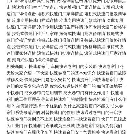
门厂家详情点击
柔性提升门价格详情点击
柔性提升门定做详情点
击
快速堆积门生产详情点击
快速堆积门厂家详情点击
堆积式快
速门厂详情点击
堆积式快速门厂家详情点
堆积式快速门批发商详
情
冷库专用快速门样式详情
冷库专用快速门款式详情
冷库专用
快速门厂家详情
冷库专用快速门生产详情
冷库专用快速门价格详
情
拉链式快速门生产厂家详
拉链式快速门批发价详情
拉链式快
速门价格详情点
拉链式快速门报价详情报
拉链式快速门价格详情
点
拉链式快速门批发详情点
滚筒式快速门价格详情点
滚筒式快
速门哪家好详情
滚筒式快速门批发详情点
滚筒式快速门厂家详情
点
滚筒式快速门样式详情点
相关新闻：
快速卷帘门‌
车间快速卷帘门的安装原
快速卷帘门‌
今
天给大家介绍一下快速
快速卷帘门的基本知识介
快速卷帘门故障
维修及处
快速提升门是怎么安装的
快速提升门和快速卷帘门
快
速门的发展变化趋势是
你怎么知道快速堆叠门的
如何正确地买一
个快卷门
防火卷帘门使用细节
防火卷帘门有什么作用？
快速堆
积门的工作原理是
你知道快速堆门的故障排
快速堆积门有什么作
用？
如何进行选择一个优质的
为什么高速卷帘门不能关
防火卷
帘门系统最适合的
科普快速门的作用
快速通过卷帘门的开启学
快速卷帘门碰到关不上怎
快速堆叠门与快速卷帘门
快开门已经成
为工业门行
快速卷门逐渐成为三线城
快速卷帘门利润为何我们
快速卷帘门在现代化车间
快速卷帘门安全气囊相关
快速卷帘门流