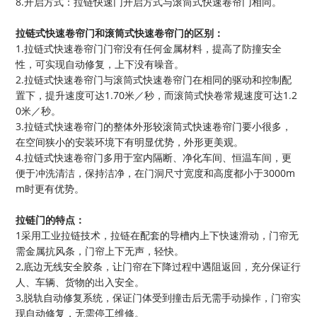
8.开启方式：拉链快速门开启方式与滚筒式快速卷帘门相同。
拉链式快速卷帘门和滚筒式快速卷帘门的区别：
1.拉链式快速卷帘门门帘没有任何金属材料，提高了防撞安全
性，可实现自动修复，上下没有噪音。
2.拉链式快速卷帘门与滚筒式快速卷帘门在相同的驱动和控制配
置下，提升速度可达1.70米／秒，而滚筒式快卷常规速度可达1.2
0米／秒。
3.拉链式快速卷帘门的整体外形较滚筒式快速卷帘门要小很多，
在空间狭小的安装环境下有明显优势，外形更美观。
4.拉链式快速卷帘门多用于室内隔断、净化车间、恒温车间，更
便于冲洗清洁，保持洁净，在门洞尺寸宽度和高度都小于3000m
m时更有优势。
拉链门的特点：
1采用工业拉链技术，拉链在配套的导槽内上下快速滑动，门帘无
需金属抗风条，门帘上下无声，轻快。
2,底边无线安全胶条，让门帘在下降过程中遇阻返回，充分保证行
人、车辆、货物的出入安全。
3,脱轨自动修复系统，保证门体受到撞击后无需手动操作，门帘实
现自动修复，无需停工维修。