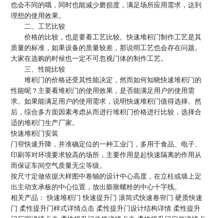
也会不同的哦，同时也能减少磨损度，满足场所应用需求，达到
理想的使用效果。
二、工艺比较
价格的比较，也是要看工艺比较。快速堆积门制作工艺是其
质量的标准，如果设备的质量较差，那说明工艺也会存在问题。
大家在选购的时候也一定不可忽视门体的制作工艺。
三、性能比较
堆积门的价格还受其性能决定，然而如何知晓快速堆积门的
性能呢？主要看堆积门的使用效果，是否能满足用户的使用需
求。如果能满足用户的使用需求，说明快速堆积门值得选择。然
后，综合多方面因素考虑从而进行堆积门价格进行比较，选择合
适的堆积门生产厂家。
快速堆积门安装
门帘快速升降，并准确定位的一种工业门，多用于食品、电子、
印刷等对环境要求较高的场所，主要作用是起快速隔离的作用从
而保证车间空气质量无尘等级。
按尺寸定做依据大样图中卷轴的设计中心高度，在立柱或墙上定
出主动支承板的中心位置，放出膨胀螺栓的中心十字线。
相关产品：
快速堆积门
快速提升门
滚筒式快速卷帘门
硬质快速
门
柔性提升门样式详情点击
柔性提升门设计结构详情
柔性提升