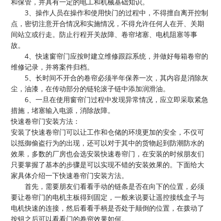
和保管，并具有一定的电工和机械基础知识。
3
、
操作人员在操作和使用快门的过程中，不得擅自离开控制
点，密切注意开合情况和实施情况，不得允许任何人在开、关期
间站立或行走。防止行程开关故障、卷帘堵塞、电机阻塞等事
故。
4
、
快速窗帘门应按时建立维修跟踪系统，并做好每箱卷帘的
维修记录，并将案件归档。
5
、
长时间不开合的卷帘必须半年保养一次，其内容是消除灰
尘，油漆，在传动部分的链轮滚子链中添加润滑油。
6
、一旦在使用窗帘门过程中发现异常情况，应立即采取紧急
措施，堵塞输入电源，消除故障。
快速卷帘门安装方法：
安装了快速卷帘门可以让工作和仓储的环境更加的安全，不仅可
以抵御偷盗行为的出现，还可以对于其中的货物起到防潮防水的
效果，多数的厂房也会选安装快速卷帘门，在安装的时候朋友们
只要掌握了基本的步骤是可以实现不错的安装效果的。下面给大
家具体介绍一下快速卷帘门安装方法。
首先，需要朋友们看看手动的链条是否在向下的位置，必须
要让卷帘门的电机主板得到固定，一般来说要让遥控接线盒子与
电机快速的连接，然后看看手柄是否处于颠倒的位置，在拨动了
按钮之后可以看看门的卷帘效果如何。